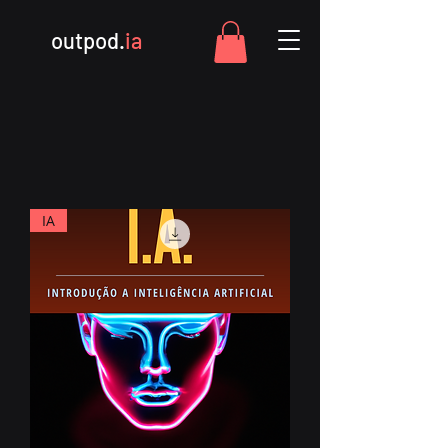
outpod.
ia
IA