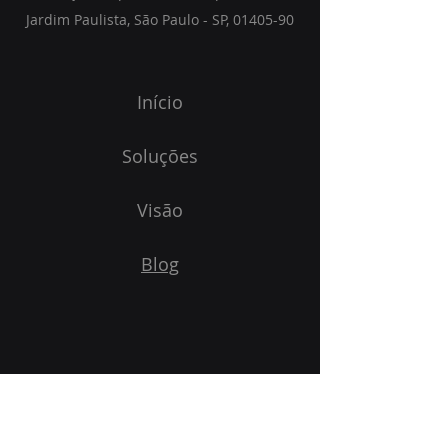
Jardim Paulista, São Paulo - SP,
01405-90
Início
Soluções
Visão
Blog
Assine nossa newsletter