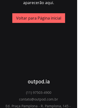
aparecerão aqui.
Voltar para Página inicial
outpod.ia
(11) 97503-4900
contato@outpod.com.br
Ed. Praça Pamplona - R. Pamplona, 145 -