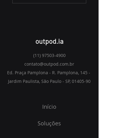
outpod.ia
(11) 97503-4900
contato@outpod.com.br
Ed. Praça Pamplona - R. Pamplona, 145 -
Jardim Paulista, São Paulo - SP,
01405-90
Início
Soluções