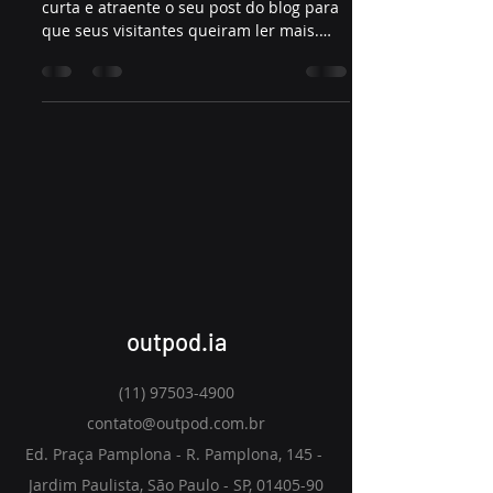
curta e atraente o seu post do blog para
que seus visitantes queiram ler mais.
Bem-vindo ao seu...
outpod.ia
(11) 97503-4900
contato@outpod.com.br
Ed. Praça Pamplona - R. Pamplona, 145 -
Jardim Paulista, São Paulo - SP,
01405-90